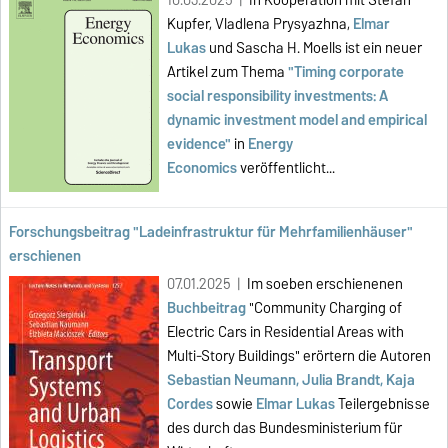
10.03.2025 |
In Kooperation mit Stefan
Kupfer, Vladlena Prysyazhna,
Elmar
Lukas
und Sascha H. Moells ist ein neuer
Artikel zum Thema
"Timing corporate
social responsibility investments: A
dynamic investment model and empirical
evidence"
in
Energy
Economics
veröffentlicht...
Forschungsbeitrag "Ladeinfrastruktur für Mehrfamilienhäuser"
erschienen
07.01.2025 |
Im soeben erschienenen
Buchbeitrag
"Community Charging of
Electric Cars in Residential Areas with
Multi-Story Buildings" erörtern die Autoren
Sebastian Neumann, Julia Brandt, Kaja
Cordes
sowie
Elmar Lukas
Teilergebnisse
des durch das Bundesministerium für