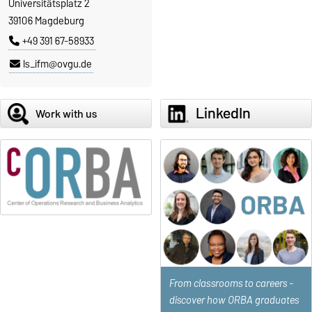
Universitätsplatz 2
39106 Magdeburg
+49 391 67-58933
ls_ifm@ovgu.de
LinkedIn
Work with us
From classrooms to careers -
discover how ORBA graduates