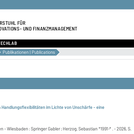
RSTUHL FÜR
OVATIONS- UND FINANZMANAGEMENT
TECHLAB
Publikationen | Publications
andlungsflexibilitäten im Lichte von Unschärfe - eine
- Wiesbaden : Springer Gabler ; Herzog, Sebastian *1991-* . - 2026, S.