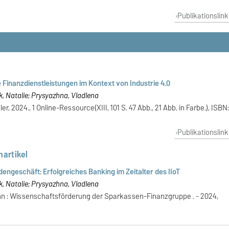
Publikationslink
 Finanzdienstleistungen im Kontext von Industrie 4.0
k, Natalie; Prysyazhna, Vladlena
r, 2024., 1 Online-Ressource(XIII, 101 S. 47 Abb., 21 Abb. in Farbe.), ISBN
Publikationslink
nartikel
engeschäft: Erfolgreiches Banking im Zeitalter des IIoT
k, Natalie; Prysyazhna, Vladlena
onn : Wissenschaftsförderung der Sparkassen-Finanzgruppe . - 2024,