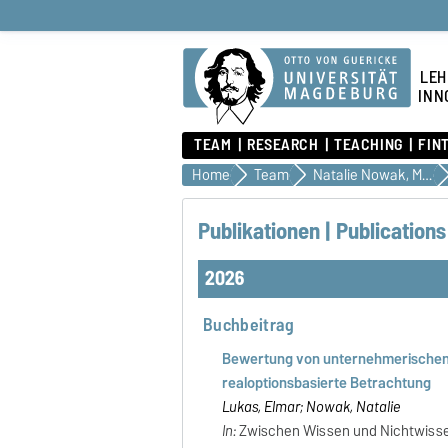
LEH
INN
TEAM
RESEARCH
TEACHING
FIN
Home
Team
Natalie Nowak, M.Sc.
Publikationen | Publications
2026
Buchbeitrag
Bewertung von unternehmerischen H
realoptionsbasierte Betrachtung
Lukas, Elmar; Nowak, Natalie
In:
Zwischen Wissen und Nichtwissen 