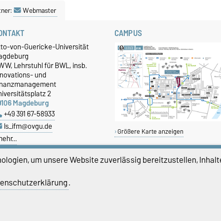
tner:
Webmaster
ONTAKT
CAMPUS
tto-von-Guericke-Universität
agdeburg
WW, Lehrstuhl für BWL, insb.
nnovations- und
inanzmanagement
iversitätsplatz 2
9106 Magdeburg
+49 391 67-58933
ls_ifm@ovgu.de
Größere Karte anzeigen
mehr…
logien, um unsere Website zuverlässig bereitzustellen, Inhalt
enschutzerklärung
.
atenschutz
Barrierefreiheit
Cookie-Einstel