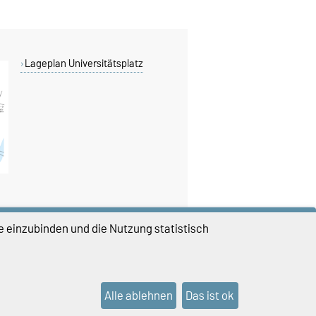
Lageplan Universitätsplatz
e einzubinden und die Nutzung statistisch
DIESE SEITE
Vorlesen
Permalink
Alle ablehnen
Das ist ok
lungen
Sitemap